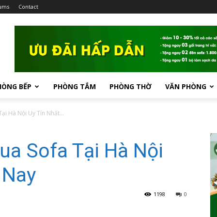
ums
Contact
HÒNG BẾP
PHÒNG TẮM
PHÒNG THỜ
VĂN PHÒNG
ại Hà Nội Uy Tín Nhất...
ua Sofa Tại Hà Nội
 Nay
1198
0