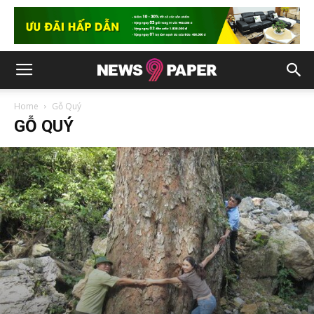
Home
Gỗ Quý
GỖ QUÝ