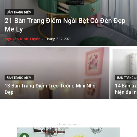
BÀN TRANG ĐIỂM
21 Bàn Trang Điểm Ngồi Bệt Có Đèn Đẹp
Mê Ly
Nguyễn Đình Tuyến
-
Tháng 7 17, 2021
BÀN TRANG ĐIỂM
BÀN TRANG Đ
13 Bàn Trang Điểm Treo Tường Mini Nhỏ
14 Bàn tr
Đẹp
hiện đại 
- Advertisement -