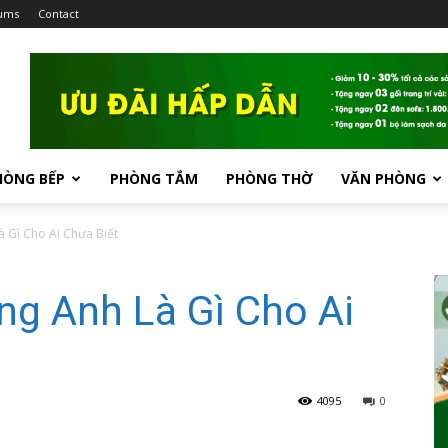
ums
Contact
HÒNG BẾP
PHÒNG TẮM
PHÒNG THỜ
VĂN PHÒNG
à Gì Cho Ai Chưa Biết
ng Anh Là Gì Cho Ai
4095
0