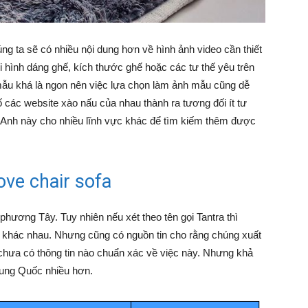
ng ta sẽ có nhiều nội dung hơn về hình ảnh video cần thiết
ới hình dáng ghế, kích thước ghế hoặc các tư thế yêu trên
ẫu khá là ngon nên việc lựa chọn làm ảnh mẫu cũng dễ
ố các website xào nấu của nhau thành ra tương đối ít tư
ng Anh này cho nhiều lĩnh vực khác để tìm kiếm thêm được
ove chair sofa
phương Tây. Tuy nhiên nếu xét theo tên gọi Tantra thì
cái khác nhau. Nhưng cũng có nguồn tin cho rằng chúng xuất
 chưa có thông tin nào chuẩn xác về việc này. Nhưng khả
rung Quốc nhiều hơn.