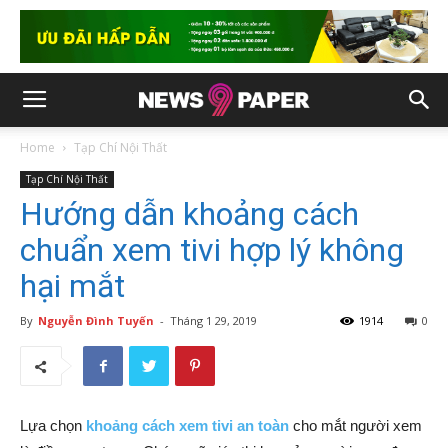
Home
Tạp Chí Nội Thất
Tạp Chí Nội Thất
Hướng dẫn khoảng cách
chuẩn xem tivi hợp lý không
hại mắt
By
Nguyễn Đình Tuyến
-
Tháng 1 29, 2019
1914
0
Lựa chọn
khoảng cách xem tivi an toàn
cho mắt người xem