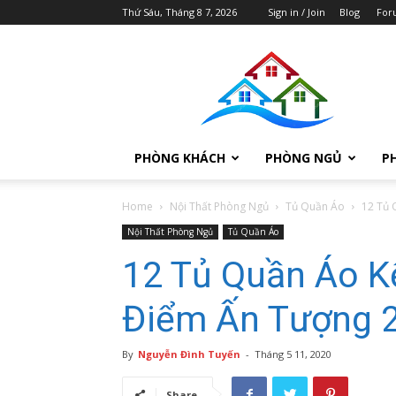
Thứ Sáu, Tháng 8 7, 2026
Sign in / Join
Blog
For
Thiết
Kế
Nội
Thất
Chung
Cư
PHÒNG KHÁCH
PHÒNG NGỦ
P
Cao
Cấp
Mandarin
Home
Nội Thất Phòng Ngủ
Tủ Quần Áo
12 Tủ 
Garden
Nội Thất Phòng Ngủ
Tủ Quần Áo
12 Tủ Quần Áo K
Điểm Ấn Tượng 
By
Nguyễn Đình Tuyến
-
Tháng 5 11, 2020
Share