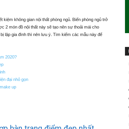
iết kiệm không gian nội thất phòng ngủ. Biến phòng ngủ trở
ợc 2 món đồ nội thất này sẽ tạo nên sự thoải mái cho
bị lập gia đình thì nên lưu ý. Tìm kiếm các mẫu này để
ăm 2020?
ẹp
inh
hiện đại nhỏ gọn
c make up
ợp bàn trang điểm đẹp nhất