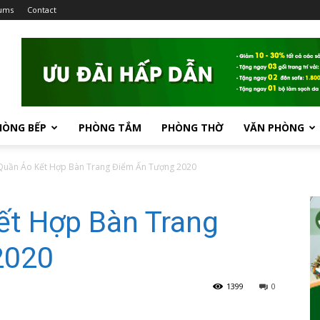
ums
Contact
HÒNG BẾP
PHÒNG TẮM
PHÒNG THỜ
VĂN PHÒNG
Quần Áo Kết Hợp Bàn Trang Điểm Ấn Tượng 2020
ết Hợp Bàn Trang
2020
1399
0