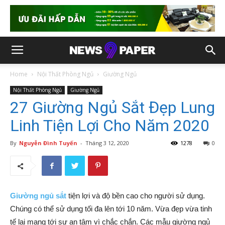
Home
Nội Thất Phòng Ngủ
Giường Ngủ
Nội Thất Phòng Ngủ
Giường Ngủ
27 Giường Ngủ Sắt Đẹp Lung
Linh Tiện Lợi Cho Năm 2020
By
Nguyễn Đình Tuyến
-
Tháng 3 12, 2020
1278
0
Giường ngủ sắt
tiện lợi và độ bền cao cho người sử dụng.
Chúng có thể sử dụng tối đa lên tới 10 năm. Vừa đẹp vừa tinh
tế lại mang tới sự an tâm vì chắc chắn. Các mẫu giường ngủ