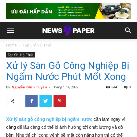
Home
Tạp Chí Nội Thất
Tạp Chí Nội Thất
Xử lý Sàn Gỗ Công Nghiệp Bị
Ngấm Nước Phút Mốt Xong
By
Nguyễn Đình Tuyến
-
Tháng 1 14, 2022
844
0
Xử lý sàn gỗ công nghiệp bị ngấm nước
cần làm ngay vì
càng để lâu càng có thể bị ảnh hưởng tới chất lượng và độ
bền. Nhẹ thì chỉ cong vênh bề mặt còn nặng hơn thì có thể