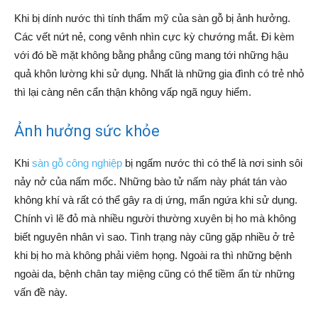
Khi bị dính nước thì tính thẩm mỹ của sàn gỗ bị ảnh hưởng.
Các vết nứt nẻ, cong vênh nhìn cực kỳ chướng mắt. Đi kèm
với đó bề mặt không bằng phẳng cũng mang tới những hậu
quả khôn lường khi sử dụng. Nhất là những gia đình có trẻ nhỏ
thì lại càng nên cẩn thận không vấp ngã nguy hiểm.
Ảnh hưởng sức khỏe
Khi
sàn gỗ công nghiệp
bị ngấm nước thì có thể là nơi sinh sôi
nảy nở của nấm mốc. Những bào tử nấm này phát tán vào
không khí và rất có thể gây ra dị ứng, mẩn ngứa khi sử dụng.
Chính vì lẽ đỏ mà nhiều người thường xuyên bị ho mà không
biết nguyên nhân vì sao. Tình trạng này cũng gặp nhiều ở trẻ
khi bị ho mà không phải viêm họng. Ngoài ra thì những bệnh
ngoài da, bệnh chân tay miệng cũng có thể tiềm ẩn từ những
vấn đề này.