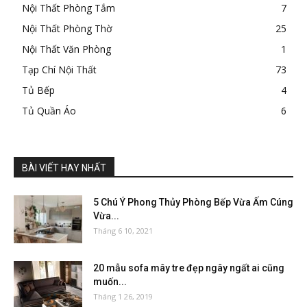
Nội Thất Phòng Tắm
7
Nội Thất Phòng Thờ
25
Nội Thất Văn Phòng
1
Tạp Chí Nội Thất
73
Tủ Bếp
4
Tủ Quần Áo
6
BÀI VIẾT HAY NHẤT
5 Chú Ý Phong Thủy Phòng Bếp Vừa Ấm Cúng
Vừa...
Tháng 6 10, 2021
20 mẫu sofa mây tre đẹp ngây ngất ai cũng
muốn...
Tháng 1 26, 2019