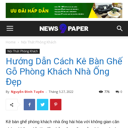
Home
Nội Thất Phòng Khách
Nội Thất Phòng Khách
Hướng Dẫn Cách Kê Bàn Ghế
Gỗ Phòng Khách Nhà Ống
Đẹp
By
Nguyễn Đình Tuyến
-
Tháng 5 27, 2022
776
0
Kê bàn ghế phòng khách nhà ống hài hòa với không gian căn