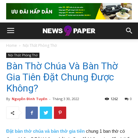
Home
Nội Thất Phòng Thờ
Nội Thất Phòng Thờ
Bàn Thờ Chúa Và Bàn Thờ
Gia Tiên Đặt Chung Được
Không?
By
Nguyễn Đình Tuyến
-
Tháng 3 30, 2022
1262
0
Đặt bàn thờ chúa và bàn thờ gia tiên
chung 1 ban thờ có