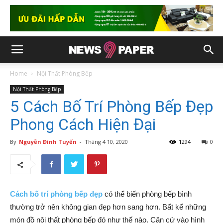
Home
Nội Thất Phòng Bếp
Nội Thất Phòng Bếp
5 Cách Bố Trí Phòng Bếp Đẹp
Phong Cách Hiện Đại
By
Nguyễn Đình Tuyến
-
Tháng 4 10, 2020
1294
0
Cách bố trí phòng bếp đẹp
có thể biến phòng bếp bình
thường trở nên không gian đẹp hơn sang hơn. Bất kể những
món đồ nội thất phòng bếp đó như thế nào. Căn cứ vào hình