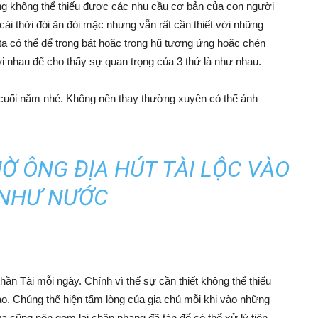
 cũng không thể thiếu được các nhu cầu cơ bản của con người
ái thời đói ăn đói mặc nhưng vẫn rất cần thiết với những
a có thể để trong bát hoặc trong hũ tương ứng hoặc chén
nhau để cho thấy sự quan trọng của 3 thứ là như nhau.
 cuối năm nhé. Không nên thay thường xuyên có thể ảnh
Ờ ÔNG ĐỊA HÚT TÀI LỘC VÀO
NHƯ NƯỚC
ần Tài mỗi ngày. Chính vì thế sự cần thiết không thể thiếu
ào. Chúng thể hiện tấm lòng của gia chủ mỗi khi vào những
 cũng nên gom lại chân nhang đã tàn để có thể xử lý tiện