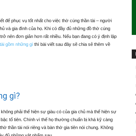
ết để phục vụ tốt nhất cho việc thờ cúng thần tài – người
hủ và gia đình của họ. Khi có đầy đủ những đồ thờ cúng
ng trở nên đơn giản hơn rất nhiều. Nếu bạn đang có ý định lập
 tài gồm những gì
thì bài viết sau đây sẽ chia sẻ thêm về
ng gì?
không phải thể hiện sự giàu có của gia chủ mà thể hiện sự
 bậc tổ tiên. Chính vì thế họ thường chuẩn bị khá kỹ càng
hờ thần tài nói riêng và bàn thờ gia tiên nói chung. Không
ầy đủ những vật phẩm sau.