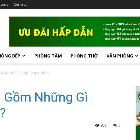
rums
Contact
HÒNG BẾP
PHÒNG TẮM
PHÒNG THỜ
VĂN PHÒNG
 Những Gì Quan Trọng Nhất?
i Gồm Những Gì
?
832
0