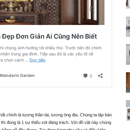
ất chính là tượng thần tài, tượng ông địa. Chúng ta lập bàn
thì đúng là 1 sự thiếu xót đáng trách. Với đồ vật này chúng
ặc bằng gỗ đều được. Tùy theo từng nhu cầu và điều kiện