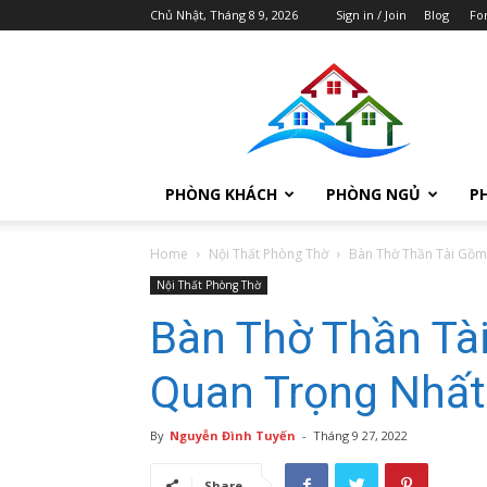
Chủ Nhật, Tháng 8 9, 2026
Sign in / Join
Blog
Fo
Thiết
Kế
Nội
Thất
Chung
Cư
PHÒNG KHÁCH
PHÒNG NGỦ
P
Cao
Cấp
Mandarin
Home
Nội Thất Phòng Thờ
Bàn Thờ Thần Tài Gồm
Garden
Nội Thất Phòng Thờ
Bàn Thờ Thần Tà
Quan Trọng Nhất
By
Nguyễn Đình Tuyến
-
Tháng 9 27, 2022
Share