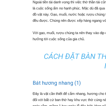
Ngoài tiền tài danh vọng thì việc thờ thần tài
là cuộc sống ấm no hạnh phúc. Mặc dù đã qua c
đồ vật này. Gạo, muối, nước hoặc rượu chúng t
đều được. Chúng nên được xếp hàng ngang với 
Với gạo, muối, rượu chúng ta nên thay vào dịp
hưởng tới cuộc sống của gia chủ.
CÁCH ĐẶT BÀN TH
Bát hương nhang (1)
Đây là vật cần thiết để cắm nhang, hương cho th
đối với bất cứ ban thờ hay khu vực thờ cúng n
ngày rằm, mồng 1 hay ngày lễ đặc biệt. Hơn nữa